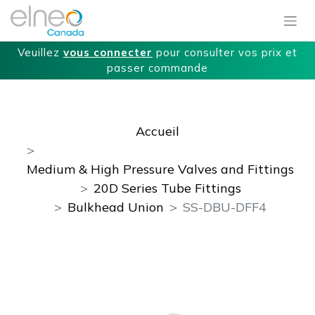
Veuillez
vous connecter
pour consulter vos prix et
passer commande
Accueil
Medium & High Pressure Valves and Fittings
20D Series Tube Fittings
Bulkhead Union
SS-DBU-DFF4