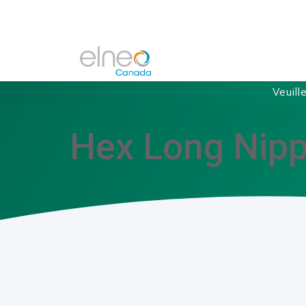
Veuill
Hex Long Nipp