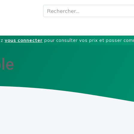
A propos
Produits
Nos Services
T
ez
vous connecter
pour consulter vos prix et passer co
le