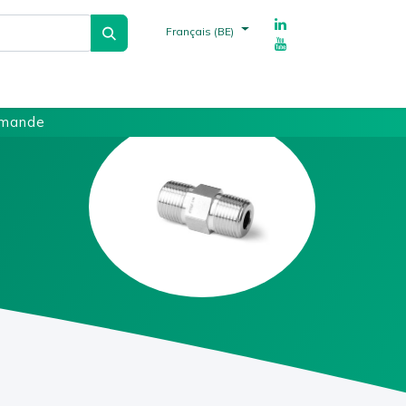
Français (BE)
echnique
Fournisseurs
Références
mmande