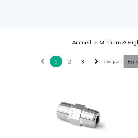
Accueil
Medium & High
1
2
3
En 
Trier par :