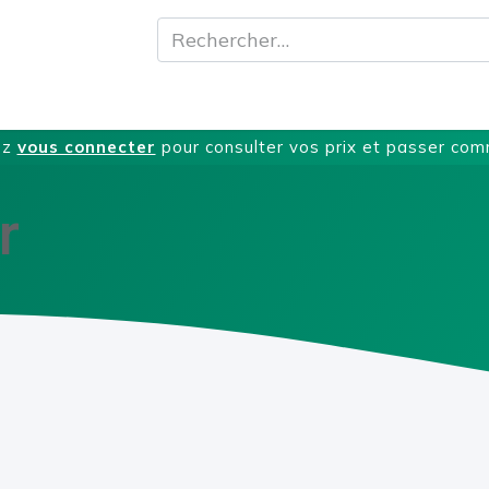
A propos
Produits
Nos Services
T
ez
vous connecter
pour consulter vos prix et passer co
r