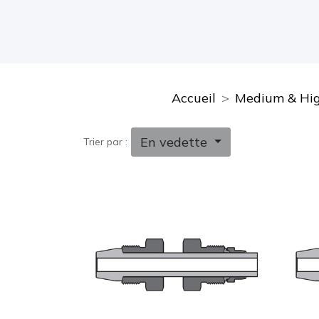
Accueil
Medium & High
En vedette
Trier par :