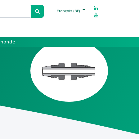
Français (BE)
echnique
Fournisseurs
Références
mmande