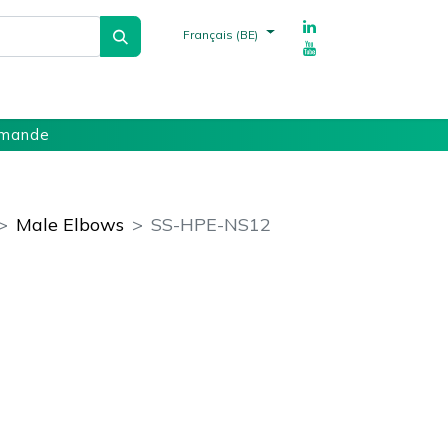
Français (BE)
echnique
Fournisseurs
Références
mmande
Male Elbows
SS-HPE-NS12
ments