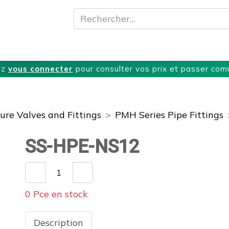
A propos
Produits
Nos Services
T
ez
vous connecter
pour consulter vos prix et passer co
re Valves and Fittings
PMH Series Pipe Fittings
SS-HPE-NS12
0 Pce en stock
Description
Spécifications
Télécharge