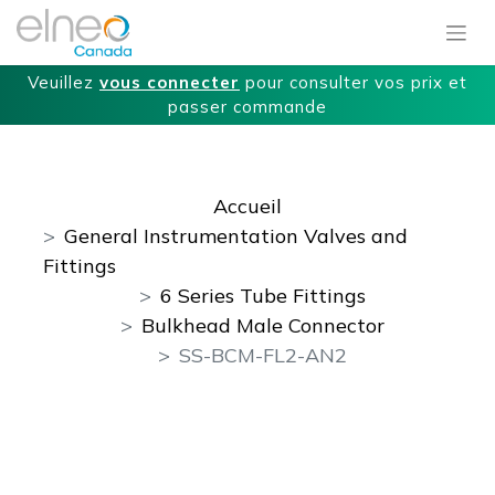
Veuillez
vous connecter
pour consulter vos prix et
passer commande
Accueil
General Instrumentation Valves and
Fittings
6 Series Tube Fittings
Bulkhead Male Connector
SS-BCM-FL2-AN2