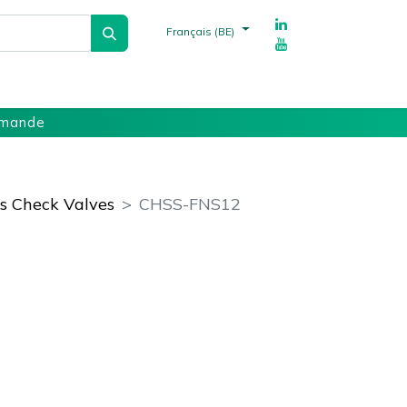
Français (BE)
echnique
Fournisseurs
Références
mmande
s Check Valves
CHSS-FNS12
ments