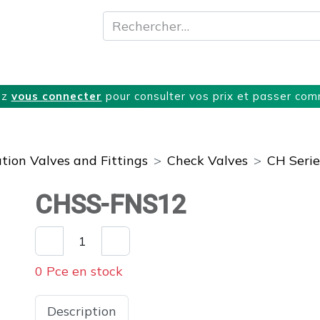
A propos
Produits
Nos Services
T
ez
vous connecter
pour consulter vos prix et passer co
tion Valves and Fittings
Check Valves
CH Serie
CHSS-FNS12
0 Pce en stock
Description
Spécifications
Télécharge