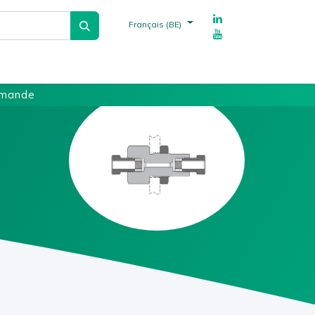
Français (BE)
echnique
Fournisseurs
Références
mmande