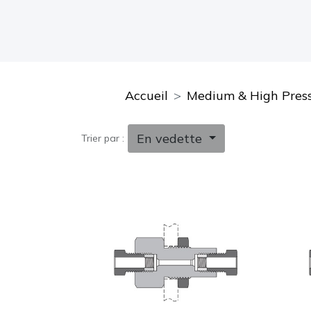
Accueil
Medium & High Press
En vedette
Trier par :