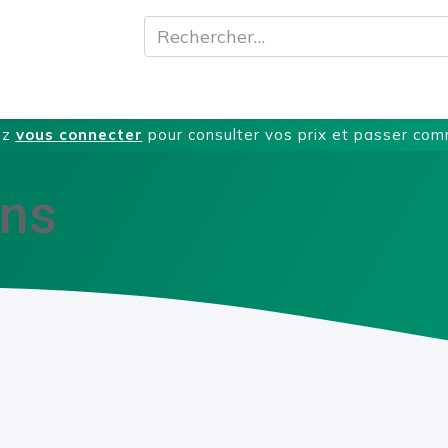
A propos
Produits
Nos Services
T
ez
vous connecter
pour consulter vos prix et passer co
ons