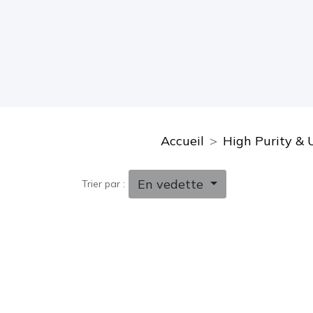
Accueil
High Purity & 
En vedette
Trier par :