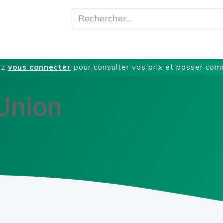
A propos
Produits
Nos Services
T
ez
vous connecter
pour consulter vos prix et passer co
Union