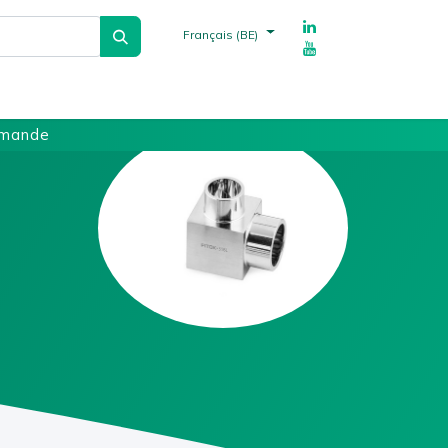
Français (BE)
echnique
Fournisseurs
Références
mmande