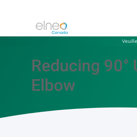
Veuill
Reducing 90° 
Elbow