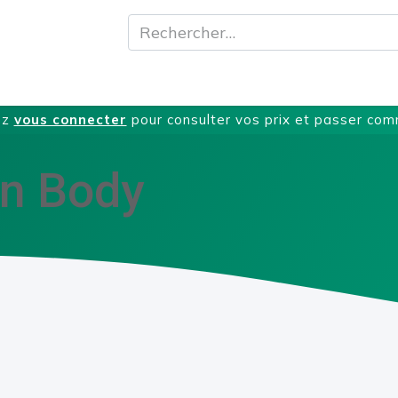
A propos
Produits
Nos Services
T
ez
vous connecter
pour consulter vos prix et passer co
on Body