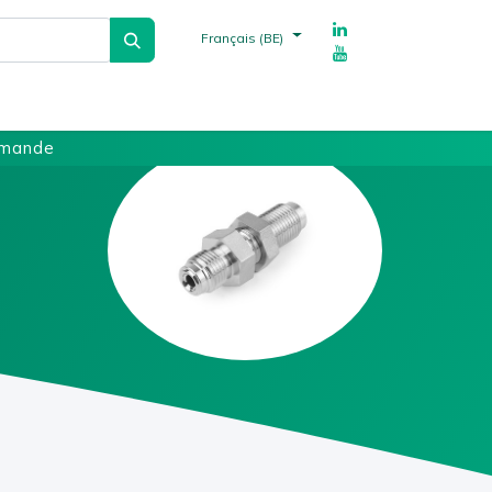
Français (BE)
echnique
Fournisseurs
Références
mmande