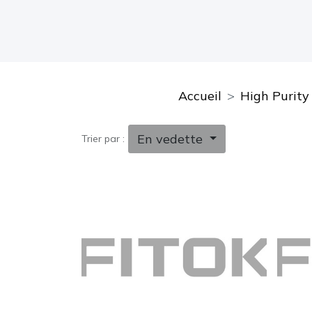
Accueil
High Purity
En vedette
Trier par :