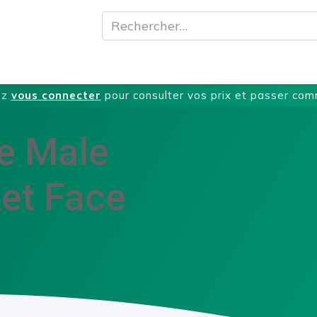
A propos
Produits
Nos Services
T
ez
vous connecter
pour consulter vos prix et passer co
le Male
et Face