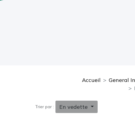
Accueil
General I
En vedette
Trier par :