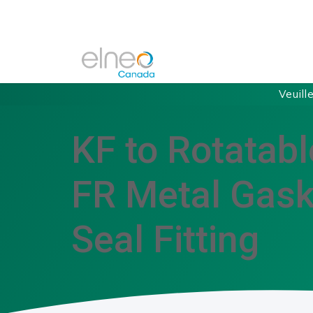
Veuill
KF to Rotatab
FR Metal Gask
Seal Fitting