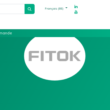
Français (BE)
echnique
Fournisseurs
Références
mmande