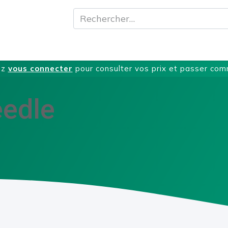
A propos
Produits
Nos Services
T
ez
vous connecter
pour consulter vos prix et passer co
eedle