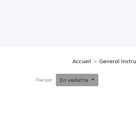
Accueil
General Instr
En vedette
Trier par :