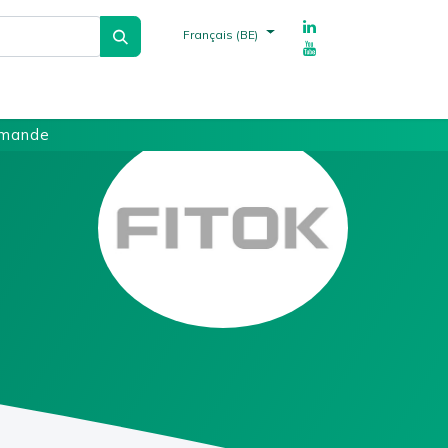
Français (BE)
echnique
Fournisseurs
Références
mmande