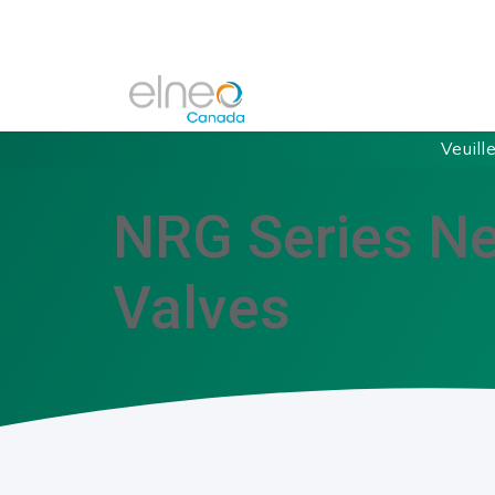
Veuill
NRG Series N
Valves