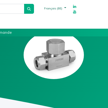
Français (BE)
echnique
Fournisseurs
Références
mmande