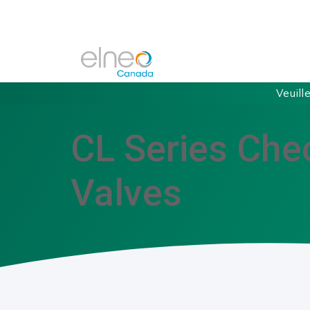
Veuill
CL Series Che
Valves