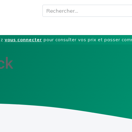
A propos
Produits
Nos Services
T
ez
vous connecter
pour consulter vos prix et passer co
ck