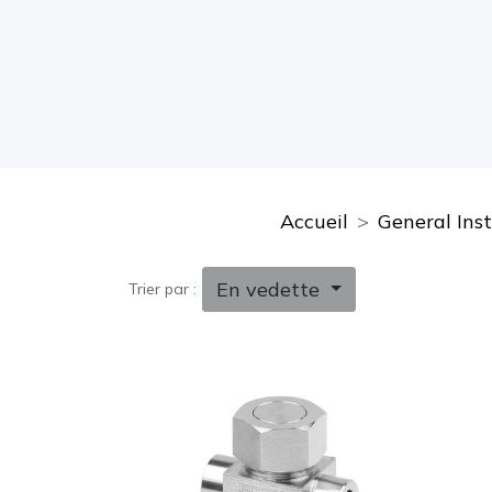
Accueil
General Ins
En vedette
Trier par :