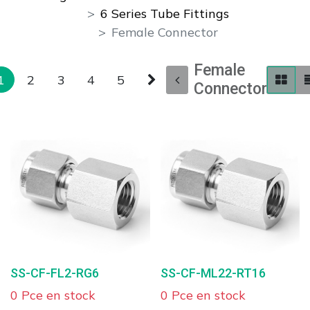
6 Series Tube Fittings
Female Connector
Female
1
2
3
4
5
Connector
SS-CF-FL2-RG6
SS-CF-ML22-RT16
0 Pce en stock
0 Pce en stock