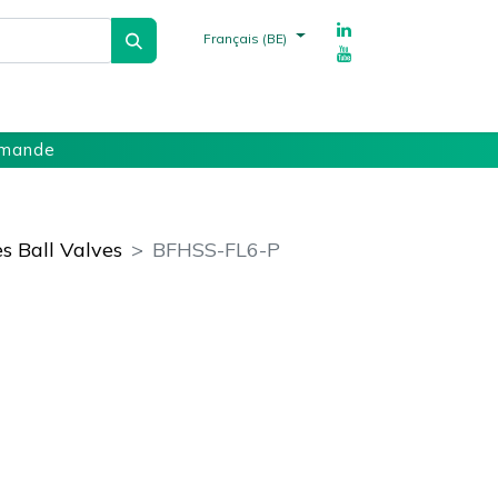
Français (BE)
echnique
Fournisseurs
Références
mmande
s Ball Valves
BFHSS-FL6-P
ments