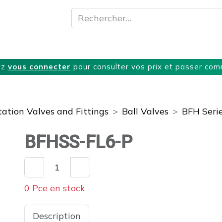
A propos
Produits
Nos Services
T
ez
vous connecter
pour consulter vos prix et passer co
ation Valves and Fittings
Ball Valves
BFH Serie
BFHSS-FL6-P
0 Pce en stock
Description
Spécifications
Télécharge