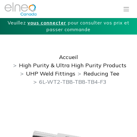
Veuillez
vous connecter
pour consulter vos prix et
passer commande
Accueil
High Purity & Ultra High Purity Products
UHP Weld Fittings
Reducing Tee
6L-WT2-TB8-TB8-TB4-F3