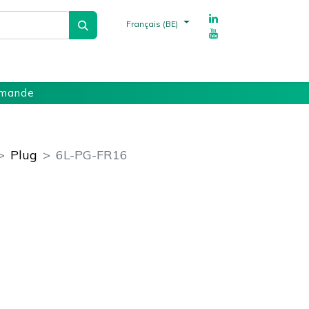
Français (BE)
echnique
Fournisseurs
Références
mmande
Plug
6L-PG-FR16
ments