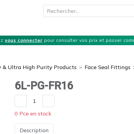
A propos
Produits
Nos Services
T
ez
vous connecter
pour consulter vos prix et passer co
y & Ultra High Purity Products
Face Seal Fittings
6L-PG-FR16
0 Pce en stock
Description
Spécifications
Télécharge