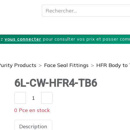
A propos
Produits
Nos Services
T
ez
vous connecter
pour consulter vos prix et passer co
Purity Products
Face Seal Fittings
HFR Body to 
6L-CW-HFR4-TB6
0 Pce en stock
Description
Spécifications
Télécharge