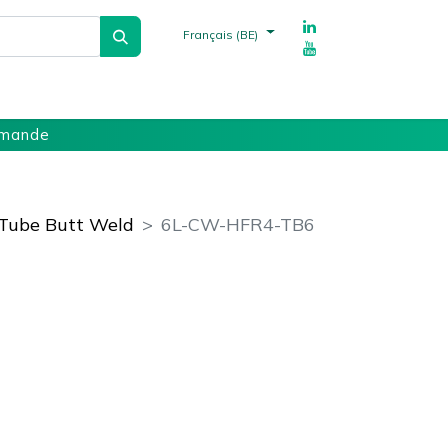
Français (BE)
echnique
Fournisseurs
Références
mmande
Tube Butt Weld
6L-CW-HFR4-TB6
ments