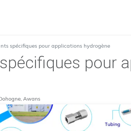
A propos
Produits
Nos Services
T
ts spécifiques pour applications hydrogène
pécifiques pour a
 Dohogne, Awans