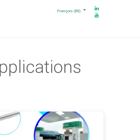
Français (BE)
echnique
Fournisseurs
Références
pplications